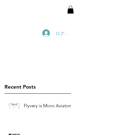
ログイン
New-model
Video Library
Recent Posts
Flyvery is Micro Aviaton