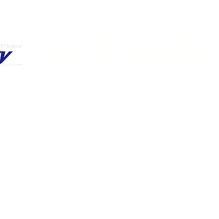
​AVIO SHOP
​アヴィオショップ
 make
Workshop
Flyvery Meister
Blog