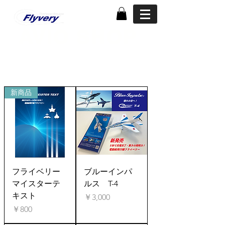
​AVIO SHOP
​アヴィオショップ
新商品
フライベリー
ブルーインパ
マイスターテ
ルス T-4
キスト
価格
￥3,000
価格
￥800