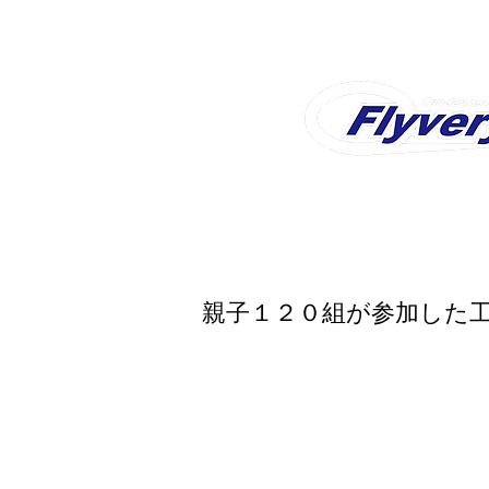
Shop
Home
How t
親子１２０組が参加した