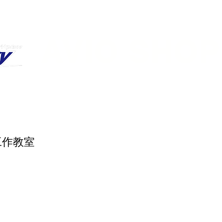
​AVIO SHOP
​アヴィオショップ
o make
Workshop
Flyvery Meister
Blog
工作教室