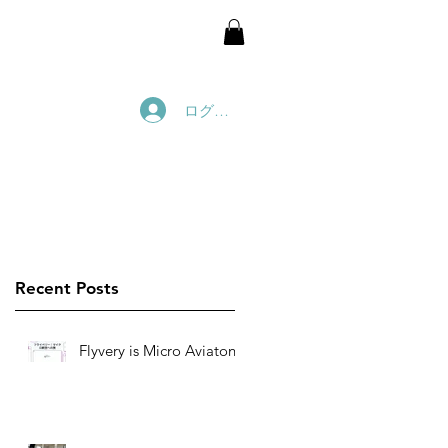
ログイン
New-model
Video Library
Recent Posts
Flyvery is Micro Aviaton